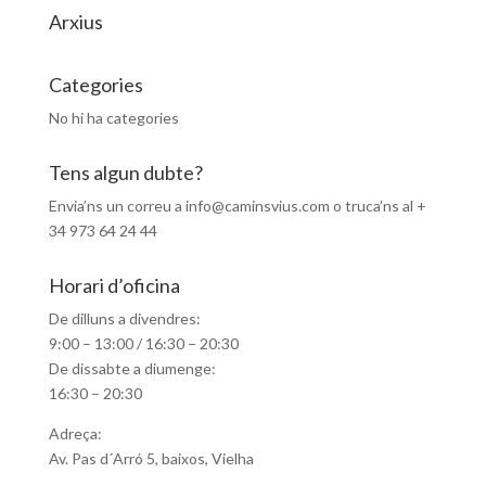
Arxius
Categories
No hi ha categories
Tens algun dubte?
Envia’ns un correu a info@caminsvius.com o truca’ns al +
34 973 64 24 44
Horari d’oficina
De dilluns a divendres:
9:00 – 13:00 / 16:30 – 20:30
De dissabte a diumenge:
16:30 – 20:30
Adreça:
Av. Pas d´Arró 5, baixos, Vielha