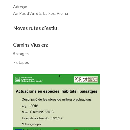
Adreça:
Av. Pas d´Arró 5, baixos, Vielha
Noves rutes d’estiu!
Camins Vius en:
5 stages
7 etapes